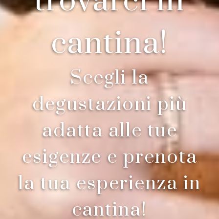
trovarci in
cantina!
Scegli la
degustazioni più
adatta alle tue
esigenze e prenota
la tua esperienza in
cantina!